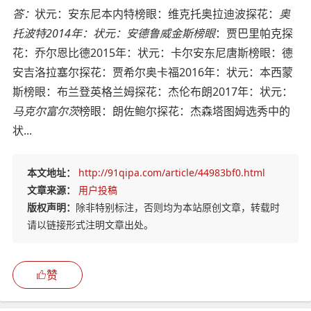
答：
状元：安东尼本内特榜眼：维克托奥拉迪波探花：
奥
托波特2014年：状元：安德鲁威金斯榜眼
：贾巴里帕克探
花：乔尔恩比德2015年：状元：卡尔安东尼唐斯榜眼：德
安吉洛拉塞尔探花：贾希尔奥卡福2016年：状元：本西蒙
斯榜眼：布兰登英格兰姆探花：杰伦布朗2017年：状元：
马克尔富尔茨
榜眼：朗佐鲍尔探花：杰森塔图姆选秀中的
状...
本文地址：
http://91qipa.com/article/44983bf0.html
文章来源：
用户投稿
版权声明：
除非特别标注，否则均为本站原创文章，转载时
请以链接形式注明文章出处。
赞