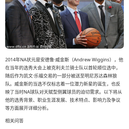
2014年NA状元是安德鲁·威金斯（Andrew Wiggins），他
在当年的选秀大会上被克利夫兰骑士队以首轮顺位选中，
随后作为凯文·乐福交易的一部分被送至明尼苏达森林狼
队。威金斯的当选不仅标志着一位潜力新星的诞生，也反
映了当时NA球队对天赋型侧翼球员的迫切需求。以下将从
他的选秀背景、职业生涯发展、技术特点、影响力及争议
等方面展开详细分析。
相关问答