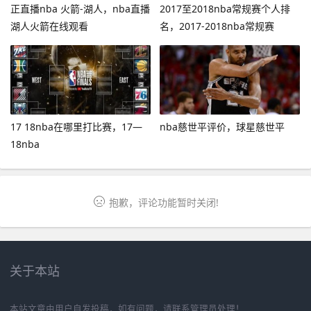
正直播nba 火箭-湖人，nba直播
2017至2018nba常规赛个人排
湖人火箭在线观看
名，2017-2018nba常规赛
17 18nba在哪里打比赛，17—
nba慈世平评价，球星慈世平
18nba
抱歉，评论功能暂时关闭!
关于本站
本站文章由用户自发投稿，如有问题，请联系管理员处理！