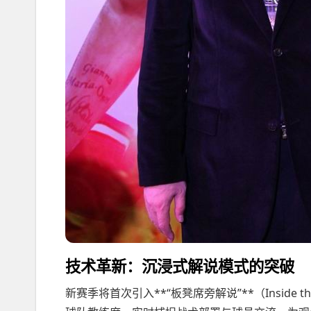
技术革新：沉浸式解说模式的突破
新赛季将首次引入**“板凳席旁解说”**（Inside