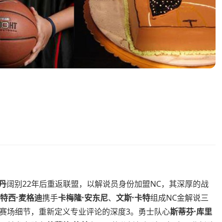
丹
阔别22年后重返联盟，以解说员身份加盟NC，其深厚的战
特西·麦格迪
携手
卡梅隆·安东尼
、
文斯·卡特
组成NC金解说三
赛场细节，重新定义专业评论的深度3。勇士队心
斯蒂芬·库里