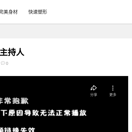
完美身材
快速塑形
视主持人
0