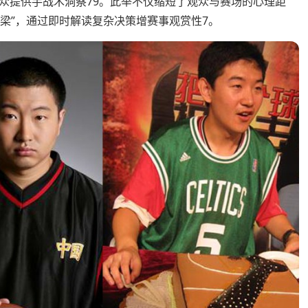
众提供手战术洞察79。此举不仅缩短了观众与赛场的心理距
桥梁”，通过即时解读复杂决策增赛事观赏性7。