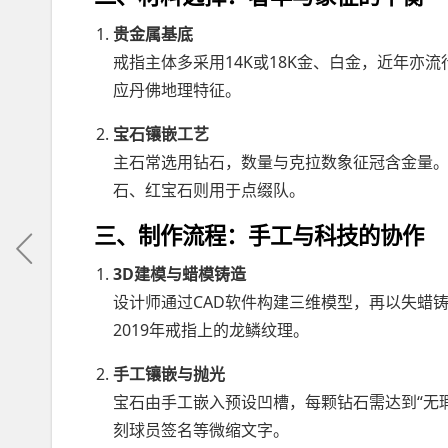
贵金属基底
戒指主体多采用14K或18K金、白金，近年亦
应丹佛地理特征。
宝石镶嵌工艺
主石常选用钻石，数量与克拉数象征冠含金量。凯
石、红宝石则用于点缀队。
三、制作流程：手工与科技的协作
3D建模与蜡模铸造
设计师通过CAD软件构建三维模型，再以失蜡
2019年戒指上的龙鳞纹理。
手工镶嵌与抛光
宝石由手工嵌入预设凹槽，每颗钻石需达到“无
刻球员签名等微缩文字。