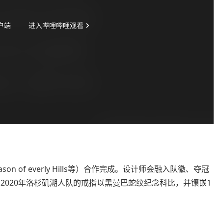
on of everly Hills等）合作完成。设计师会融入队徽、夺冠
2020年洛杉矶湖人队的戒指以黑曼巴蛇纹纪念科比，并镶嵌1