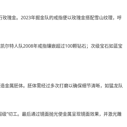
流行玫瑰金。2023年掘金队的戒指便以玫瑰金搭配雪山纹理，呼
尔特人队2008年戒指镶嵌超过100颗钻石；次级宝石如蓝宝
铸造金属胚体。胚体需经过多次打磨以确保细节清晰，如猛龙队
瑕级”切工。最后通过镜面抛光使金属呈现镜面效果，并激光雕