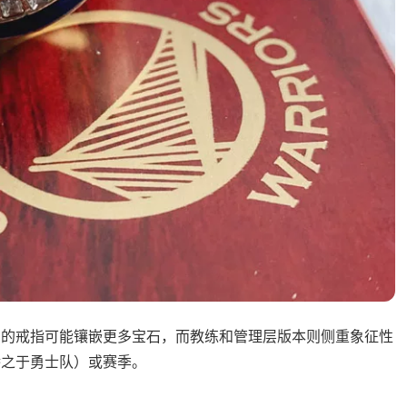
员的戒指可能镶嵌更多宝石，而教练和管理层版本则侧重象征性
桥之于勇士队）或赛季。