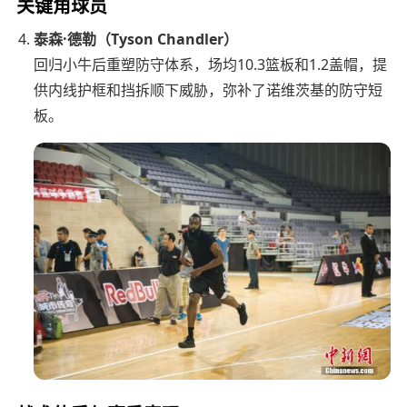
关键角球员
泰森·德勒（Tyson Chandler）
回归小牛后重塑防守体系，场均10.3篮板和1.2盖帽，提
供内线护框和挡拆顺下威胁，弥补了诺维茨基的防守短
板。