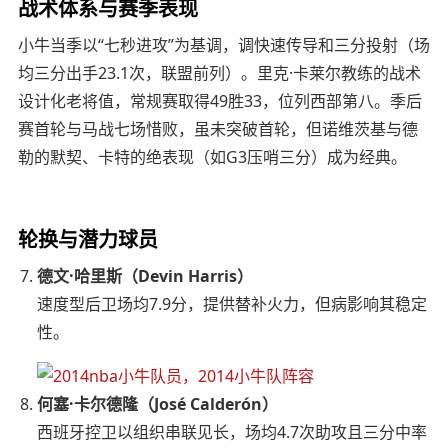
战术体系与赛季表现
小牛当季以“七秒进攻”为基调，调快速传导和三分投射（场
均三分出手23.1次，联盟前列）。里克·卡莱尔教练的战术
设计化老将值，常规赛取得49胜33，位列西部第八。季后
赛首轮与马战七场惜败，虽未突破首轮，但诺维茨基与德
勒的默契、卡特的绝表现（如G3压哨三分）成为经典。
轮换与潜力球员
德文·哈里斯（Devin Harris）
速度型后卫场均7.9分，提供替补火力，但病影响其稳定
性。
何塞·卡尔德隆（José Calderón）
西班牙控卫以组织串联见长，场均4.7次助攻且三分中率