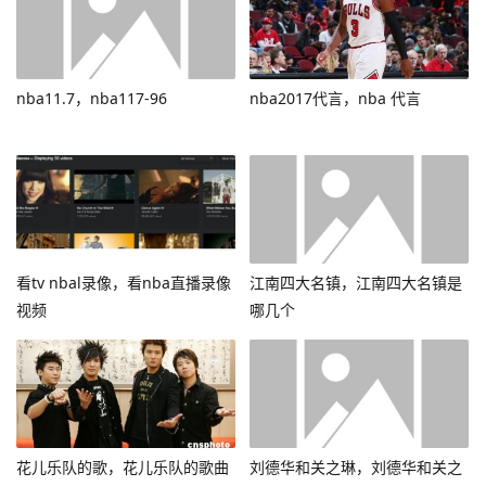
nba11.7，nba117-96
nba2017代言，nba 代言
看tv nbal录像，看nba直播录像
江南四大名镇，江南四大名镇是
视频
哪几个
花儿乐队的歌，花儿乐队的歌曲
刘德华和关之琳，刘德华和关之