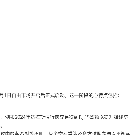
7月1日自由市场开启后正式启动。这一阶段的心特点包括：
例如2024年达拉斯独行侠交易得到P.J.华盛顿以提升锋线防
产。
协议中的薪资对等原则，复杂交易常涉及多方球队参与以平衡薪