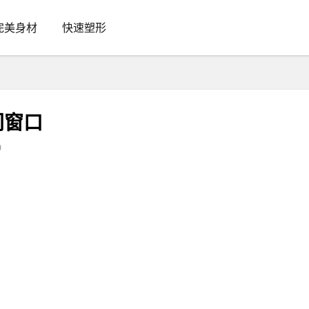
完美身材
快速塑形
间窗口
0