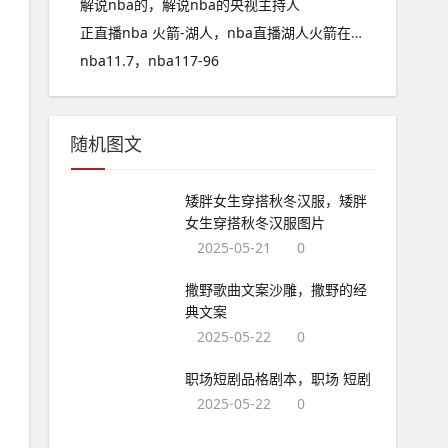
解说nba的，解说nba的央视主持人
正直播nba 火箭-湖人，nba直播湖人火箭在线观看
nba11.7，nba117-96
随机图文
矮胖女生穿搭秋冬汉服，矮胖
女生穿搭秋冬汉服图片
2025-05-21
0
撒野歌曲文案沙雕，撒野的经
典文案
2025-05-22
0
职场短剧品格剧本，职场 短剧
2025-05-22
0